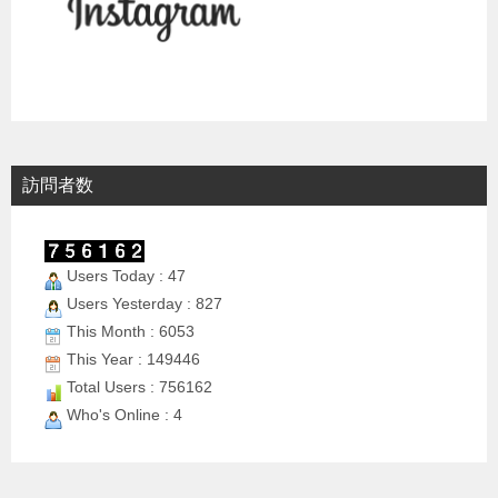
訪問者数
Users Today : 47
Users Yesterday : 827
This Month : 6053
This Year : 149446
Total Users : 756162
Who's Online : 4