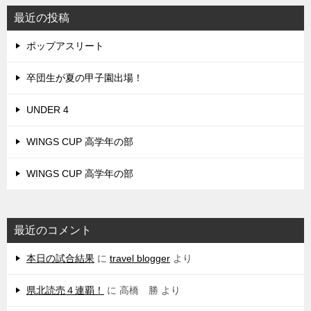
最近の投稿
ポップアスリート
卒団生が夏の甲子園出場！
UNDER 4
WINGS CUP 高学年の部
WINGS CUP 高学年の部
最近のコメント
本日の試合結果
に
travel blogger
より
県北読売４連覇！
に
高橋 勝
より