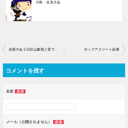
川島・吉見大会
投
全国大会２日目は豪雨と雷で継続試合
ポップアスリート結果
稿
ナ
コメントを残す
ビ
ゲ
名前
必須
ー
シ
ョ
ン
メール（公開されません）
必須