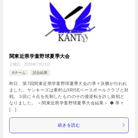
関東近県学童野球夏季大会
公開日：
2026年7月21日
Aチーム
試合結果
昨日、第7回関東近県学童野球夏季大会の準々決勝が行われ
ました。ヤンキーズは東村山3RISEベースボールクラブと対
戦。３回に４点を先制したもののその後逆転を許し敗戦と
なりました。 ＜関東近県学童野球夏季大会結果＞ ◆ 準々
[…]
続きを読む