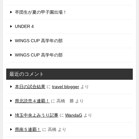
卒団生が夏の甲子園出場！
UNDER 4
WINGS CUP 高学年の部
WINGS CUP 高学年の部
最近のコメント
本日の試合結果
に
travel blogger
より
県北読売４連覇！
に
高橋 勝
より
埼玉中央よみうり記事
に
WandaG
より
県南５連覇！
に
高橋
より