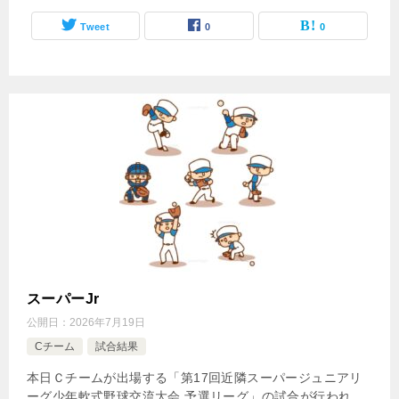
Tweet
0
0
スーパーJr
公開日：
2026年7月19日
Cチーム
試合結果
本日Ｃチームが出場する「第17回近隣スーパージュニアリ
ーグ少年軟式野球交流大会 予選リーグ」の試合が行われ、