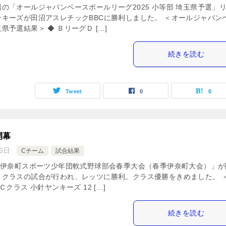
の「オールジャパンベースボールリーグ2025 小等部 埼玉県予選」
キーズが田沼アスレチックBBCに勝利しました。 ＜オールジャパン
予選結果＞ ◆ ＢリーグＤ […]
続きを読む
Tweet
0
0
開幕
6日
Cチーム
試合結果
回伊奈町スポーツ少年団軟式野球部会春季大会（春季伊奈町大会）」が
Ｃクラスの試合が行われ、レッツに勝利。クラス優勝をきめました。 
Ｃクラス 小針ヤンキーズ 12 […]
続きを読む