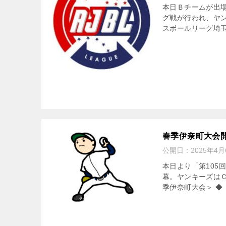
本日Ｂチームが出場
グ戦が行われ、ヤン
スボールリーグ埼玉県
春季伊奈町大会
公開日：
2025年4月
本日より「第105
幕。ヤンキーズは
季伊奈町大会＞ ◆ 