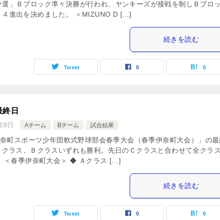
予選」Ｂブロック準々決勝が行われ、ヤンキーズが接戦を制しＢブロ
４進出を決めました。 ＜MIZUNO D […]
続きを読む
Tweet
0
0
最終日
19日
Aチーム
Bチーム
試合結果
伊奈町スポーツ少年団軟式野球部会春季大会（春季伊奈町大会）」の最
Ａクラス、Ｂクラスいずれも勝利。先日のＣクラスと合わせて全クラ
＜春季伊奈町大会＞ ◆ Ａクラス […]
続きを読む
Tweet
0
0