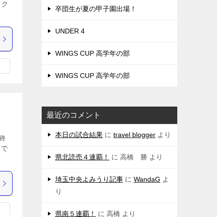
ック
卒団生が夏の甲子園出場！
UNDER 4
WINGS CUP 高学年の部
WINGS CUP 高学年の部
最近のコメント
本日の試合結果
に
travel blogger
より
終
スで
県北読売４連覇！
に
高橋 勝
より
埼玉中央よみうり記事
に
WandaG
よ
り
県南５連覇！
に
高橋
より