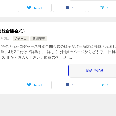
Tweet
0
0
（総合開会式）
4月3日
Aチーム
新聞記事
）に開催されたロヂャース杯総合開会式の様子が埼玉新聞に掲載されま
速報、4月2日付けで詳報）。 詳しくは団員のページからどうぞ。 団員
ズHPからお入り下さい。団員のページ […]
続きを読む
Tweet
0
0