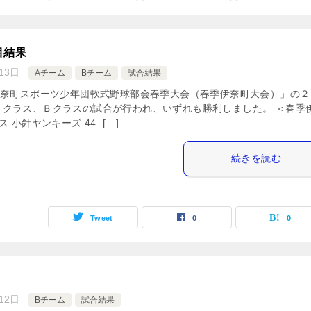
目結果
13日
Aチーム
Bチーム
試合結果
伊奈町スポーツ少年団軟式野球部会春季大会（春季伊奈町大会）」の２
Ａクラス、Ｂクラスの試合が行われ、いずれも勝利しました。 ＜春季
 小針ヤンキーズ 44  […]
続きを読む
Tweet
0
0
12日
Bチーム
試合結果