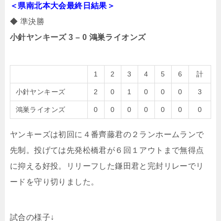
＜県南北本大会最終日結果
＞
◆ 準決勝
小針ヤンキーズ 3 – 0 鴻巣ライオンズ
1
2
3
4
5
6
計
小針ヤンキーズ
2
0
1
0
0
0
3
鴻巣ライオンズ
0
0
0
0
0
0
0
ヤンキーズは初回に４番齊藤君の２ランホームランで
先制。投げては先発松橋君が６回１アウトまで無得点
に抑える好投。リリーフした鎌田君と完封リレーでリ
ードを守り切りました。
試合の様子↓