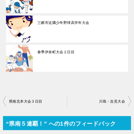
三郷市近隣少年野球高学年大会
春季伊奈町大会２日目
投
県南北本大会３日目
川島・吉見大会
稿
ナ
“県南５連覇！” への1件のフィードバック
ビ