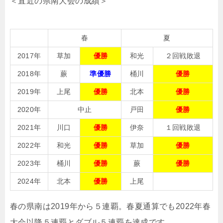
＜直近の県南大会の成績＞
春
夏
2017年
草加
優勝
和光
２回戦敗退
2018年
蕨
準優勝
桶川
優勝
2019年
上尾
優勝
北本
優勝
2020年
中止
戸田
優勝
2021年
川口
優勝
伊奈
１回戦敗退
2022年
和光
優勝
草加
優勝
2023年
桶川
優勝
蕨
優勝
2024年
北本
優勝
上尾
春の県南は2019年から５連覇。春夏通算でも2022年春
大会以降５連覇とダブル５連覇を達成です。