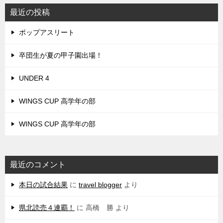
最近の投稿
ポップアスリート
卒団生が夏の甲子園出場！
UNDER 4
WINGS CUP 高学年の部
WINGS CUP 高学年の部
最近のコメント
本日の試合結果
に
travel blogger
より
県北読売４連覇！
に
高橋 勝
より