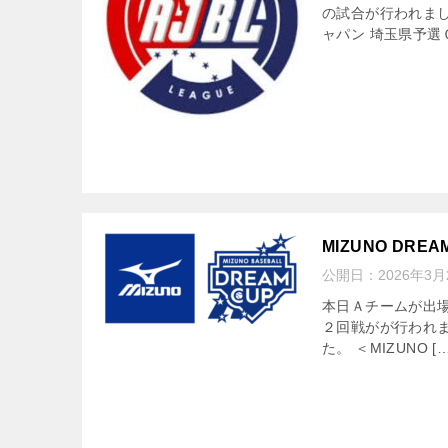
の試合が行われま
ャパン 埼玉県予選Ｃ
MIZUNO DREA
公開日：
2026年3月
本日Ａチームが出場する「
２回戦がが行われ
た。 ＜MIZUNO […