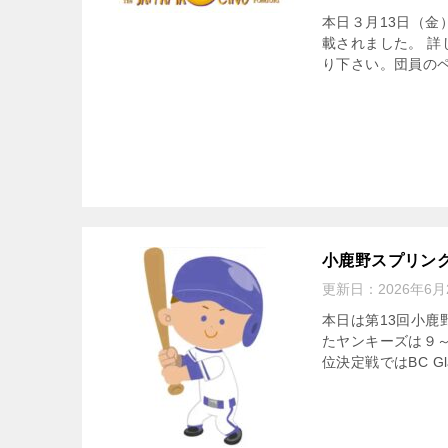
本日３月13日（金
載されました。 詳
り下さい。団員のペ
小鹿野スプリン
更新日：
2026年6月
本日は第13回小
たヤンキーズは９
位決定戦ではBC G