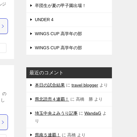
ルジ
卒団生が夏の甲子園出場！
UNDER 4
WINGS CUP 高学年の部
WINGS CUP 高学年の部
最近のコメント
本日の試合結果
に
travel blogger
より
選」の
県北読売４連覇！
に
高橋 勝
より
まし
埼玉中央よみうり記事
に
WandaG
よ
り
県南５連覇！
に
高橋
より