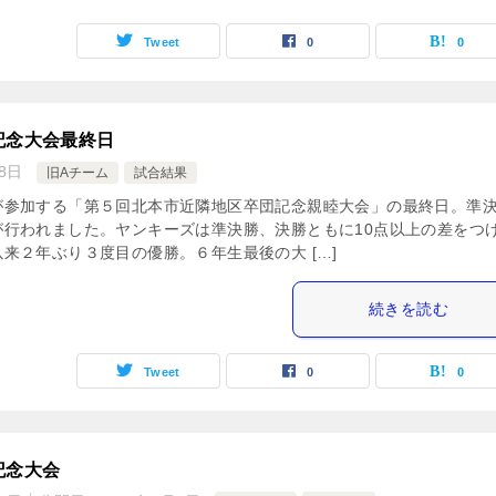
Tweet
0
0
記念大会最終日
8日
旧Aチーム
試合結果
が参加する「第５回北本市近隣地区卒団記念親睦大会」の最終日。準
が行われました。ヤンキーズは準決勝、決勝ともに10点以上の差をつ
来２年ぶり３度目の優勝。６年生最後の大 […]
続きを読む
Tweet
0
0
記念大会