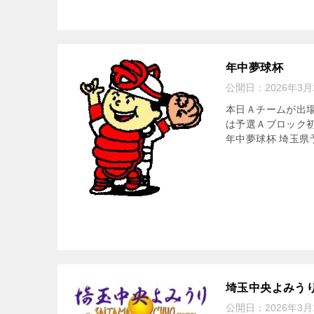
年中夢球杯
公開日：
2026年3月
本日Ａチームが出場
は予選Ａブロック
年中夢球杯 埼玉県予
埼玉中央よみう
公開日：
2026年3月