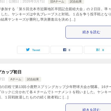
8日
公開日：
2026年3月7日
旧Aチーム
試合結果
が参加する「第５回北本市近隣地区卒団記念親睦大会」の２日目。準
ました。ヤンキーズは中丸ブレーブスと対戦。１点を争う投手戦とな
結果ヤンキーズが勝利し準決勝進出を決め […]
続きを読む
Tweet
0
0
グカップ初日
7日
Aチーム
試合結果
の日程で第13回小鹿野スプリングカップ少年野球大会が開幕。16チ
ブロックに分かれて各４チームでトーナメントを戦いました。ヤンキ
、１回戦敗退したものの続く敗者戦に […]
続きを読む