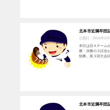
北本市近隣卒団
公開日：
2026年3月
本日は旧Ａチーム
勝・決勝の３試合
快勝。第３回大会以
北本市近隣卒団