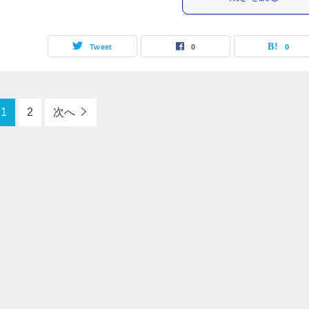
Tweet
0
0
1
2
次へ