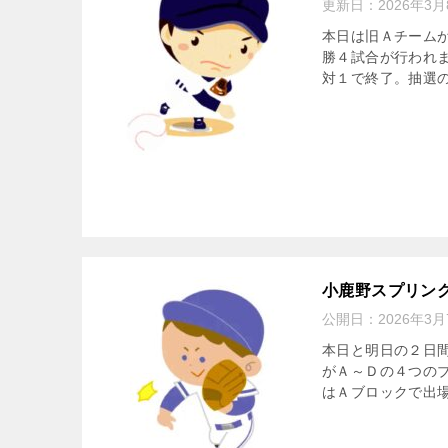
更新日：
2026年3月
本日は旧Ａチーム
勝４試合が行われ
対１で終了。抽選の
小鹿野スプリン
公開日：
2026年3月
本日と明日の２日間
がＡ～Ｄの４つの
はＡブロックで出場