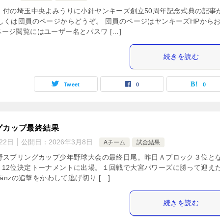
）付の埼玉中央よみうりに小針ヤンキーズ創立50周年記念式典の記事
しくは団員のページからどうぞ。 団員のページはヤンキーズHPから
ージ閲覧にはユーザー名とパスワ […]
続きを読む
Tweet
0
0
グカップ最終結果
22日
公開日：
2026年3月8日
Aチーム
試合結果
鹿野スプリングカップ少年野球大会の最終日尾。昨日Ａブロック３位と
～12位決定トーナメントに出場。１回戦で大宮パワーズに勝って迎え
länzの追撃をかわして逃げ切り […]
続きを読む