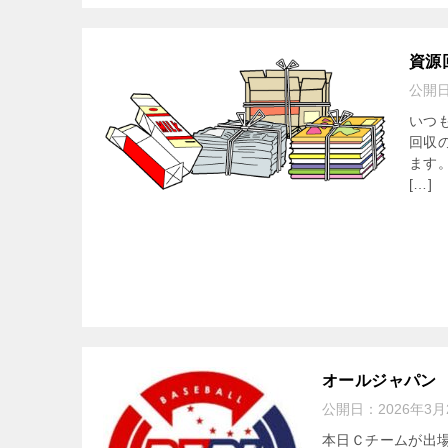
資源
公開
いつ
回収
ます
[…]
オールジャパン
公開日：
2026年3月
本日Ｃチームが出場