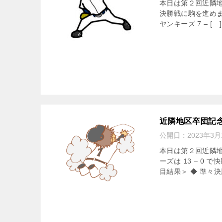
本日は第２回近隣地
決勝戦に駒を進めま
ヤンキーズ 7 – […]
近隣地区卒団記
公開日：
2023年3月
本日は第２回近隣
ーズは 13 – 
目結果＞ ◆ 準々決勝