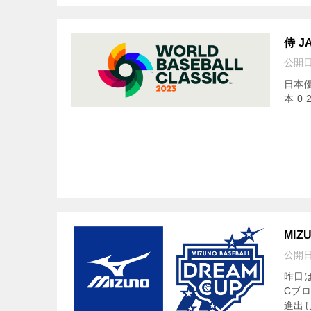
侍 J
公開
日本優勝
本 0 
MIZ
公開
昨日は、
Cブ
進出し