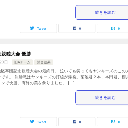
続きを読む
Tweet
0
0
親睦大会 優勝
20日
旧Aチーム
試合結果
地区卒団記念親睦大会の最終日。 泣いても笑ってもヤンキーズのこの
合です。 決勝戦はヤンキーズの打線が爆発。菊池君２本、本田君、櫻
ンで快勝。有終の美を飾りました。 […]
続きを読む
Tweet
0
0