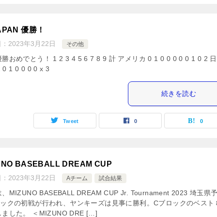
APAN 優勝！
日：
2023年3月22日
その他
おめでとう！ 1 2 3 4 5 6 7 8 9 計 アメリカ 0 1 0 0 0 0 0 1 0 2
2 0 1 0 0 0 0 x 3
続きを読む
Tweet
0
0
UNO BASEBALL DREAM CUP
日：
2023年3月22日
Aチーム
試合結果
MIZUNO BASEBALL DREAM CUP Jr. Tournament 2023 埼玉県
ロックの初戦が行われ、ヤンキーズは見事に勝利。Cブロックのベスト
ました。 ＜MIZUNO DRE […]