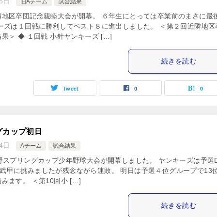
5日
旧Aチーム
試合結果
隣地区卒団記念親睦大会が開幕。 ６年生にとっては卒業前のまさに最
ーズは１回戦に勝利してベスト８に進出しました。 ＜第２回近隣地区
＞ ◆ １回戦 小針ヤンキーズ […]
続きを読む
Tweet
0
0
グカップ初日
4日
Aチーム
試合結果
野スプリングカップ少年野球大会が開幕しました。 ヤンキーズは予選
z、横瀬武甲に挑みましたが残念ながら連敗。 明日は予選４位グループで13
ます。 ＜第10回小 […]
続きを読む