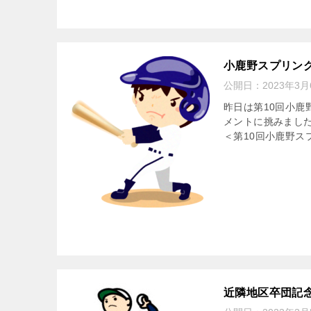
小鹿野スプリン
公開日：
2023年3月
昨日は第10回小鹿
メントに挑みまし
＜第10回小鹿野ス
近隣地区卒団記