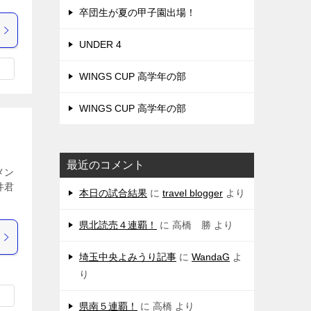
卒団生が夏の甲子園出場！
UNDER 4
WINGS CUP 高学年の部
WINGS CUP 高学年の部
最近のコメント
メン
井君
本日の試合結果
に
travel blogger
より
県北読売４連覇！
に
高橋 勝
より
埼玉中央よみうり記事
に
WandaG
よ
り
県南５連覇！
に
高橋
より