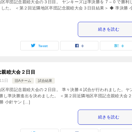
区卒団記念親睦大会の３日目。 ヤンキーズは準決勝を 7 – 0 で勝利
した。 ＜第２回近隣地区卒団記念親睦大会３日目結果＞ ◆ 準決勝 
続きを読む
Tweet
0
0
念親睦大会２日目
11日
旧Aチーム
試合結果
地区卒団記念親睦大会の２日目。 準々決勝４試合が行われました。ヤ
0 で快勝し準決勝進出を決めました。 ＜第２回近隣地区卒団記念親睦大会
 小針ヤン […]
続きを読む