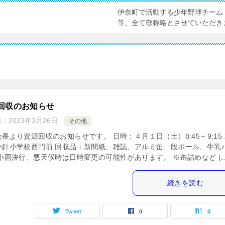
伊奈町で活動する少年野球チーム
等、全て敬称略とさせていただき
回収のお知らせ
日：
2023年3月26日
その他
長より資源回収のお知らせです。 日時：４月１日（土）8:45～9:15
小針小学校西門前 回収品：新聞紙、雑誌、アルミ缶、段ボール、牛乳
※小雨決行、悪天候時は日時変更の可能性があります。 ※缶詰めなど […
続きを読む
Tweet
0
0