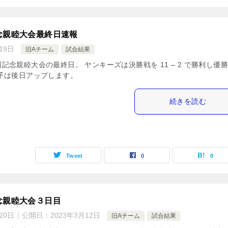
念親睦大会最終日速報
19日
旧Aチーム
試合結果
記念親睦大会の最終日。 ヤンキーズは決勝戦を 11 – 2 で勝利し優
子は後日アップします。
続きを読む
Tweet
0
0
念親睦大会３日目
20日
公開日：
2023年3月12日
旧Aチーム
試合結果