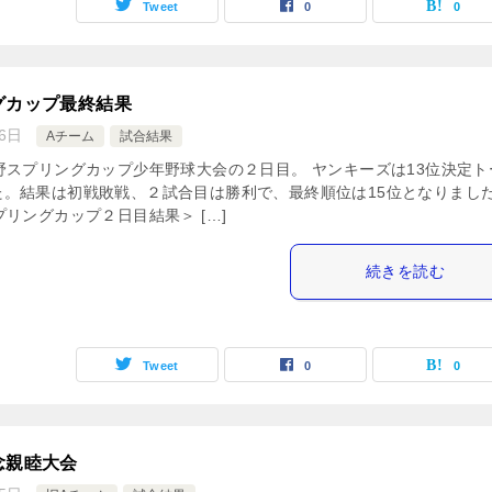
Tweet
0
0
グカップ最終結果
6日
Aチーム
試合結果
野スプリングカップ少年野球大会の２日目。 ヤンキーズは13位決定ト
た。結果は初戦敗戦、２試合目は勝利で、最終順位は15位となりまし
プリングカップ２日目結果＞ […]
続きを読む
Tweet
0
0
念親睦大会