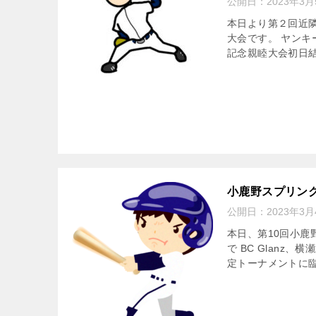
公開日：
2023年3月
本日より第２回近
大会です。 ヤンキ
記念親睦大会初日結果
小鹿野スプリン
公開日：
2023年3月
本日、第10回小鹿
で BC Glan
定トーナメントに臨み