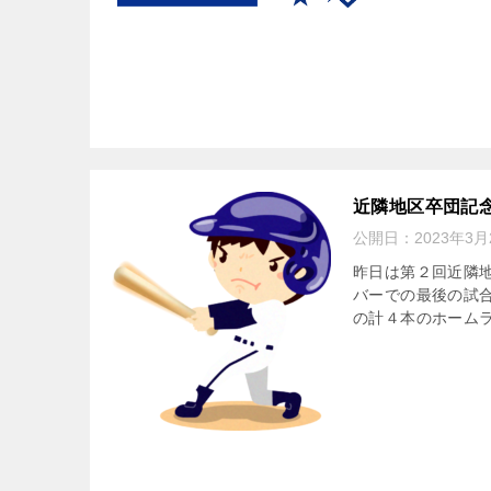
近隣地区卒団記念
公開日：
2023年3月
昨日は第２回近隣
バーでの最後の試
の計４本のホームラ