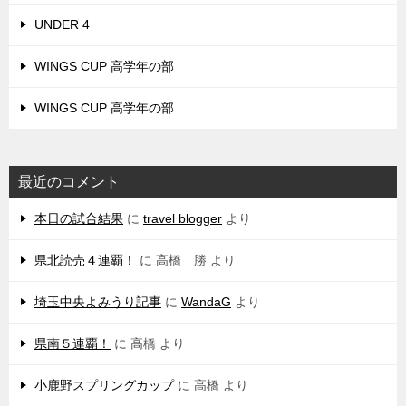
UNDER 4
WINGS CUP 高学年の部
WINGS CUP 高学年の部
最近のコメント
本日の試合結果
に
travel blogger
より
県北読売４連覇！
に
高橋 勝
より
埼玉中央よみうり記事
に
WandaG
より
県南５連覇！
に
高橋
より
小鹿野スプリングカップ
に
高橋
より