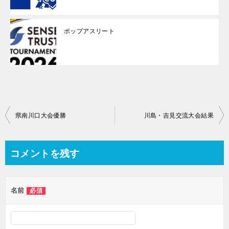
ポップアスリート
投
県南川口大会優勝
川島・吉見交流大会結果
稿
ナ
コメントを残す
ビ
ゲ
名前
必須
ー
シ
ョ