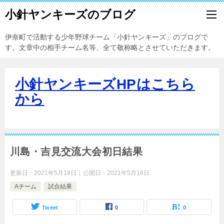
小針ヤンキーズのブログ
伊奈町で活動する少年野球チーム「小針ヤンキーズ」のブログで
す。文章中の相手チーム名等、全て敬称略とさせていただきます。
小針ヤンキーズHPはこちら
から
川島・吉見交流大会初日結果
更新日：
2021年5月18日
公開日：
2021年5月16日
Aチーム
試合結果
Tweet
0
0