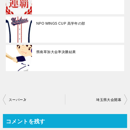
NPO WINGS CUP 高学年の部
県南草加大会準決勝結果
投
スーパーJr
埼玉県大会開幕
稿
ナ
コメントを残す
ビ