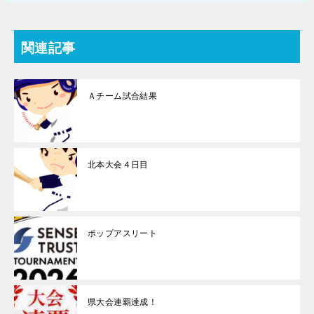
関連記事
Ａチーム試合結果
北本大会４日目
ポップアスリート
県大会連覇達成！