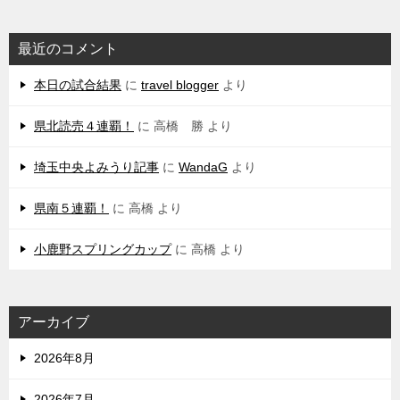
最近のコメント
本日の試合結果
に
travel blogger
より
県北読売４連覇！
に
高橋 勝
より
埼玉中央よみうり記事
に
WandaG
より
県南５連覇！
に
高橋
より
小鹿野スプリングカップ
に
高橋
より
アーカイブ
2026年8月
2026年7月