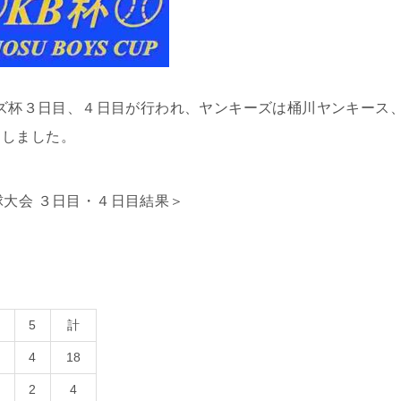
ーイズ杯３日目、４日目が行われ、ヤンキーズは桶川ヤンキース
出しました。
球大会 ３日目・４日目結果＞
4
5
計
2
4
18
0
2
4