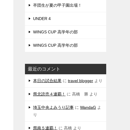
卒団生が夏の甲子園出場！
UNDER 4
WINGS CUP 高学年の部
WINGS CUP 高学年の部
最近のコメント
本日の試合結果
に
travel blogger
より
県北読売４連覇！
に
高橋 勝
より
埼玉中央よみうり記事
に
WandaG
よ
り
県南５連覇！
に
高橋
より