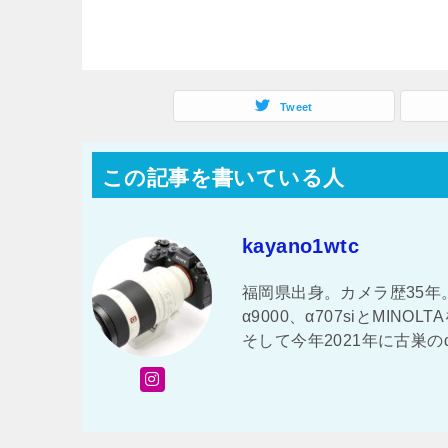
Tweet
この記事を書いている人
kayano1wtc
福岡県出身。カメラ歴35年。 
α9000、α707siとMI
そして今年2021年に古巣の