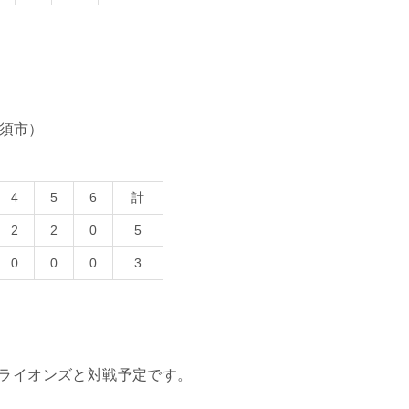
加須市）
4
5
6
計
2
2
0
5
0
0
0
3
島ライオンズと対戦予定です。