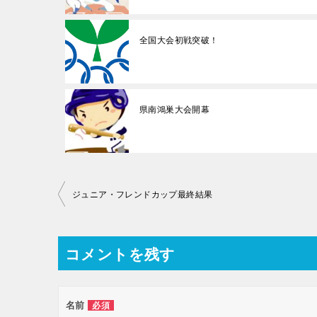
全国大会初戦突破！
県南鴻巣大会開幕
投
ジュニア・フレンドカップ最終結果
稿
ナ
コメントを残す
ビ
ゲ
ー
名前
必須