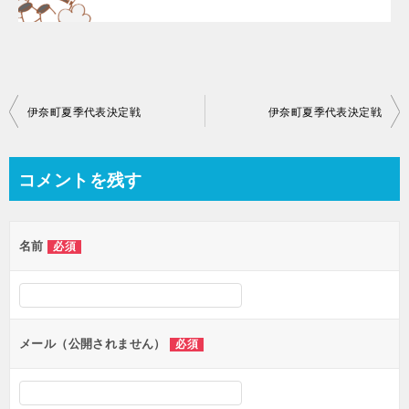
投
伊奈町夏季代表決定戦
伊奈町夏季代表決定戦
稿
ナ
コメントを残す
ビ
ゲ
名前
必須
ー
シ
ョ
ン
メール（公開されません）
必須