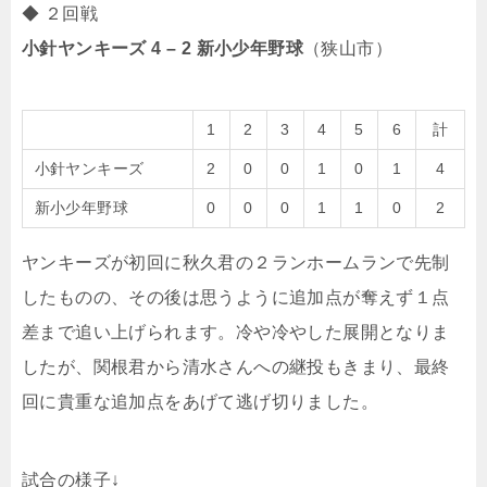
◆ ２回戦
小針ヤンキーズ 4 – 2 新小少年野球
（狭山市）
1
2
3
4
5
6
計
小針ヤンキーズ
2
0
0
1
0
1
4
新小少年野球
0
0
0
1
1
0
2
ヤンキーズが初回に秋久君の２ランホームランで先制
したものの、その後は思うように追加点が奪えず１点
差まで追い上げられます。冷や冷やした展開となりま
したが、関根君から清水さんへの継投もきまり、最終
回に貴重な追加点をあげて逃げ切りました。
試合の様子↓