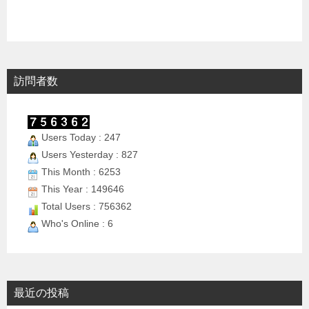
訪問者数
Users Today : 247
Users Yesterday : 827
This Month : 6253
This Year : 149646
Total Users : 756362
Who's Online : 6
最近の投稿