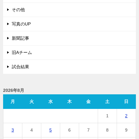
その他
写真のUP
新聞記事
旧Aチーム
試合結果
2026年8月
月
火
水
木
金
土
日
1
2
3
4
5
6
7
8
9