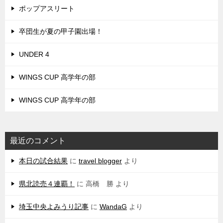
ポップアスリート
卒団生が夏の甲子園出場！
UNDER 4
WINGS CUP 高学年の部
WINGS CUP 高学年の部
最近のコメント
本日の試合結果
に
travel blogger
より
県北読売４連覇！
に
高橋 勝
より
埼玉中央よみうり記事
に
WandaG
より