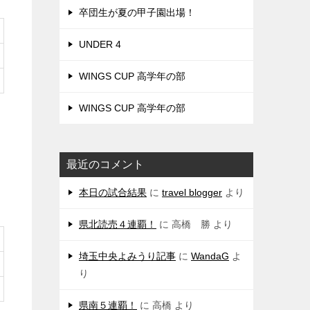
卒団生が夏の甲子園出場！
UNDER 4
WINGS CUP 高学年の部
WINGS CUP 高学年の部
最近のコメント
本日の試合結果
に
travel blogger
より
県北読売４連覇！
に
高橋 勝
より
埼玉中央よみうり記事
に
WandaG
よ
り
県南５連覇！
に
高橋
より