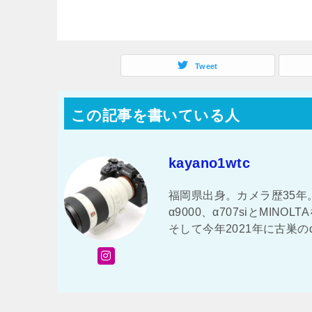
Tweet
この記事を書いている人
kayano1wtc
福岡県出身。カメラ歴35年。 
α9000、α707siとMI
そして今年2021年に古巣の