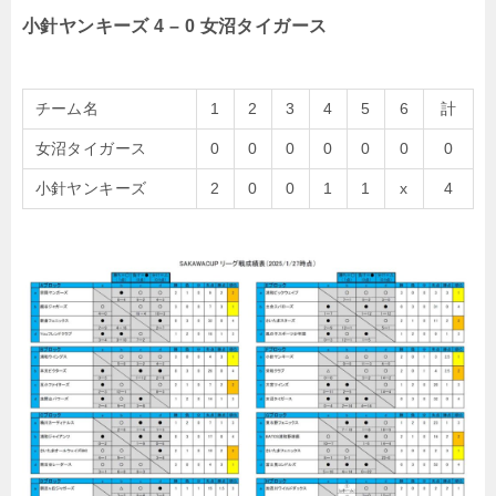
小針ヤンキーズ 4 – 0 女沼タイガース
チーム名
1
2
3
4
5
6
計
女沼タイガース
0
0
0
0
0
0
0
小針ヤンキーズ
2
0
0
1
1
x
4