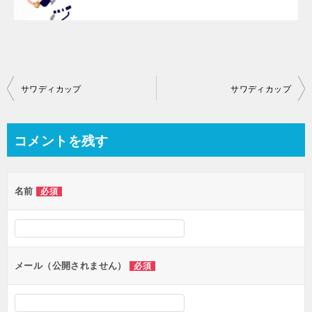
投
サワディカップ
サワディカップ
稿
ナ
コメントを残す
ビ
ゲ
名前
必須
ー
シ
ョ
ン
メール（公開されません）
必須