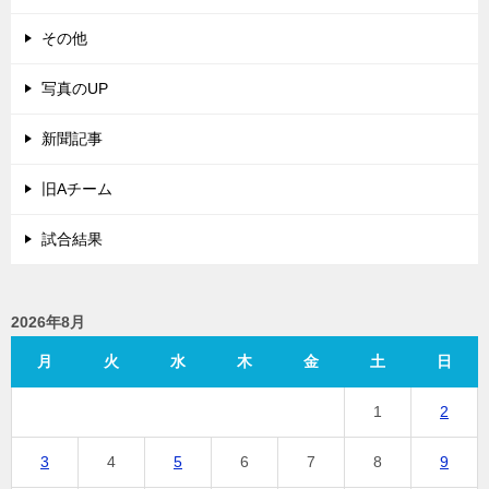
その他
写真のUP
新聞記事
旧Aチーム
試合結果
2026年8月
月
火
水
木
金
土
日
1
2
3
4
5
6
7
8
9