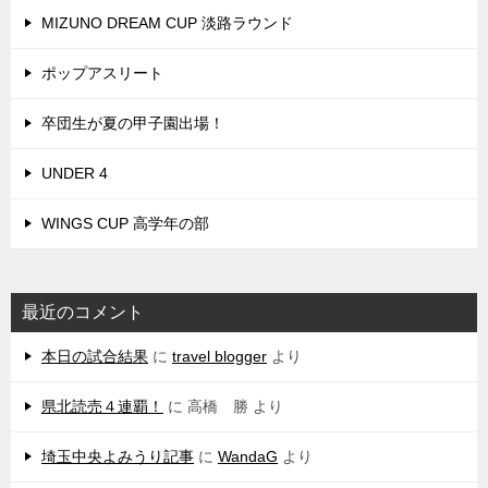
MIZUNO DREAM CUP 淡路ラウンド
ポップアスリート
卒団生が夏の甲子園出場！
UNDER 4
WINGS CUP 高学年の部
最近のコメント
本日の試合結果
に
travel blogger
より
県北読売４連覇！
に
高橋 勝
より
埼玉中央よみうり記事
に
WandaG
より