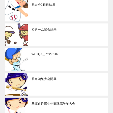
県大会2日目結果
Ｃチーム試合結果
WCBジュニアCUP
県南鴻巣大会開幕
三郷市近隣少年野球高学年大会