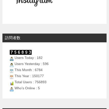
訪問者数
Users Today : 182
Users Yesterday : 596
This Month : 6784
This Year : 150177
Total Users : 756893
Who's Online : 5