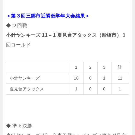
＜第３回三郷市近隣低学年大会結果
＞
◆ ２回戦
小針ヤンキーズ 11 – 1 夏見台アタックス（船橋市）
３
回コールド
1
2
3
計
小針ヤンキーズ
10
0
1
11
夏見台アタックス
1
0
0
1
◆ 準々決勝