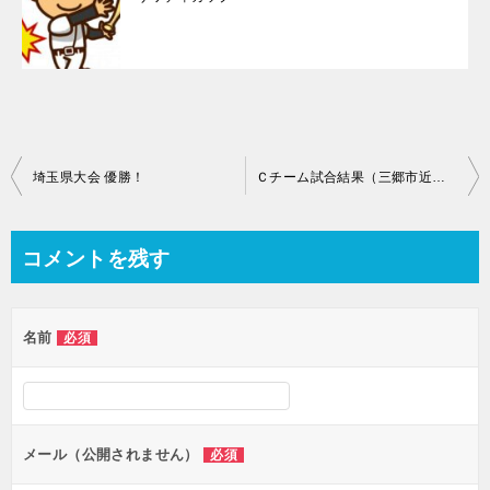
投
埼玉県大会 優勝！
Ｃチーム試合結果（三郷市近隣低学年）
稿
ナ
コメントを残す
ビ
ゲ
名前
必須
ー
シ
ョ
ン
メール（公開されません）
必須