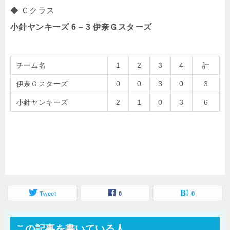
◆ Ｃクラス
小針ヤンキーズ 6 – 3 伊奈Ｇスターズ
チーム名
1
2
3
4
計
伊奈Ｇスターズ
0
0
3
0
3
小針ヤンキーズ
2
1
0
3
6
Tweet
0
0
この記事を書いている人