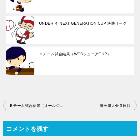
UNDER ４ NEXT GENERATION CUP 決勝リーグ
Ｃチーム試合結果（WCBジュニアCUP）
投
Ｂチーム試合結果（オールジャパン）
埼玉県大会３日目
稿
ナ
コメントを残す
ビ