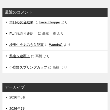
最近のコメント
本日の試合結果
に
travel blogger
より
県北読売４連覇！
に
高橋 勝
より
埼玉中央よみうり記事
に
WandaG
より
県南５連覇！
に
高橋
より
小鹿野スプリングカップ
に
高橋
より
アーカイブ
2026年8月
2026年7月