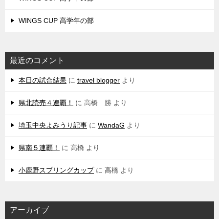
WINGS CUP 高学年の部
最近のコメント
本日の試合結果
に
travel blogger
より
県北読売４連覇！
に
高橋 勝
より
埼玉中央よみうり記事
に
WandaG
より
県南５連覇！
に
高橋
より
小鹿野スプリングカップ
に
高橋
より
アーカイブ