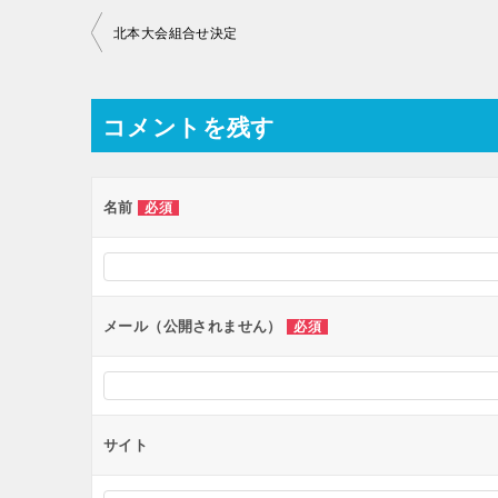
投
北本大会組合せ決定
稿
ナ
コメントを残す
ビ
ゲ
ー
名前
必須
シ
ョ
ン
メール（公開されません）
必須
サイト