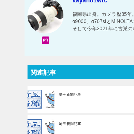
kayano1wtc
福岡県出身。カメラ歴35年。 
α9000、α707siとMI
そして今年2021年に古巣の
関連記事
埼玉新聞記事
埼玉新聞記事