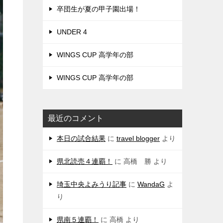
卒団生が夏の甲子園出場！
UNDER 4
WINGS CUP 高学年の部
WINGS CUP 高学年の部
最近のコメント
本日の試合結果
に
travel blogger
より
県北読売４連覇！
に
高橋 勝
より
埼玉中央よみうり記事
に
WandaG
よ
り
県南５連覇！
に
高橋
より