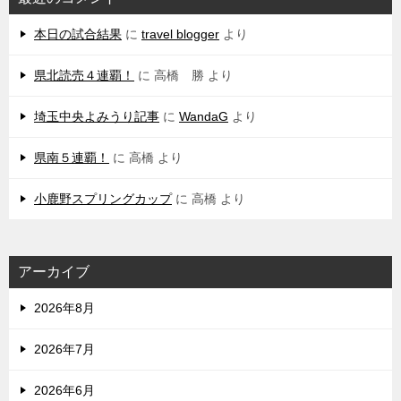
本日の試合結果
に
travel blogger
より
県北読売４連覇！
に
高橋 勝
より
埼玉中央よみうり記事
に
WandaG
より
県南５連覇！
に
高橋
より
小鹿野スプリングカップ
に
高橋
より
アーカイブ
2026年8月
2026年7月
2026年6月