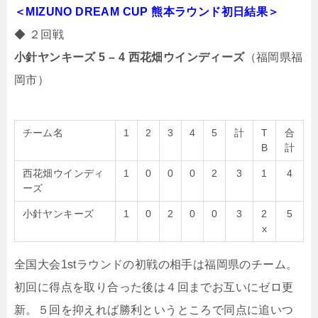
＜MIZUNO DREAM CUP 熊本ラウンド初日結果
＞
◆ ２回戦
小針ヤンキーズ 5 – 4 西花畑ウインディーズ
（福岡県福
岡市）
チーム名
1
2
3
4
5
計
T
合
B
計
西花畑ウインディ
1
0
0
0
2
3
1
4
ーズ
小針ヤンキーズ
1
0
2
0
0
3
2
5
x
全国大会1stラウンドの初戦の相手は福岡県のチーム。
初回に得点を取り合った後は４回までお互いにゼロ更
新。５回を抑えれば勝利というところで同点に追いつ