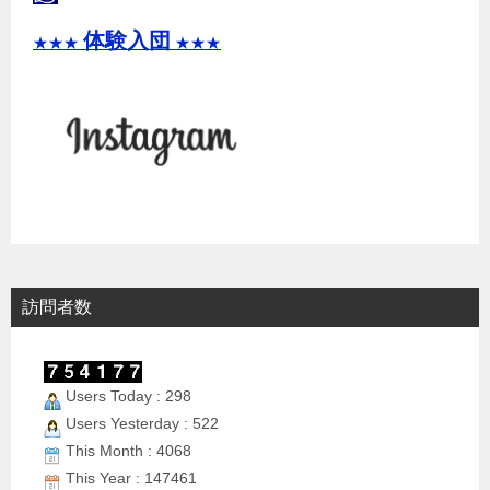
体験入団
★★★
★★★
訪問者数
Users Today : 298
Users Yesterday : 522
This Month : 4068
This Year : 147461