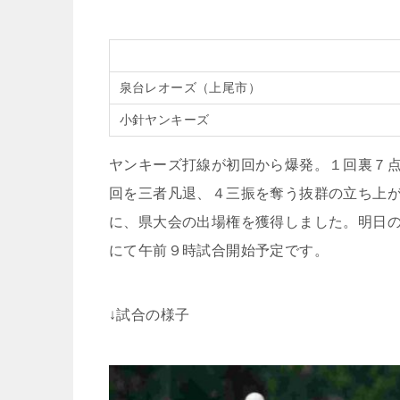
泉台レオーズ（上尾市）
小針ヤンキーズ
ヤンキーズ打線が初回から爆発。１回裏７
回を三者凡退、４三振を奪う抜群の立ち上
に、県大会の出場権を獲得しました。明日
にて午前９時試合開始予定です。
↓試合の様子