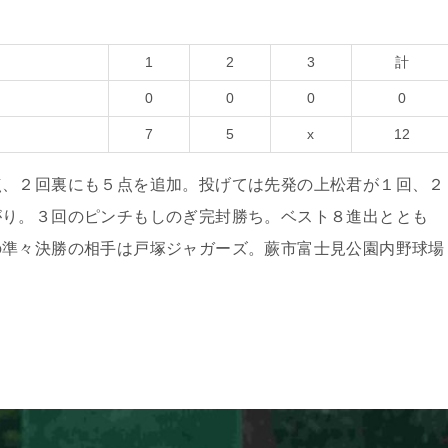
1
2
3
計
0
0
0
0
7
5
x
12
点、２回裏にも５点を追加。投げては先発の上松君が１回、２
がり。３回のピンチもしのぎ完封勝ち。ベスト８進出ととも
の準々決勝の相手は戸塚ジャガーズ。蕨市富士見公園内野球場