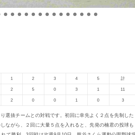
1
2
3
4
5
計
2
5
0
3
1
11
2
0
0
1
0
3
なり選抜チームとの対戦です。初回に幸先よく２点を先制した
かしながら、２回に大量５点を入れると、先発の楠君の投球も
入れて勝利。3回戦は次週9月10日、熊谷さくら運動公園野球