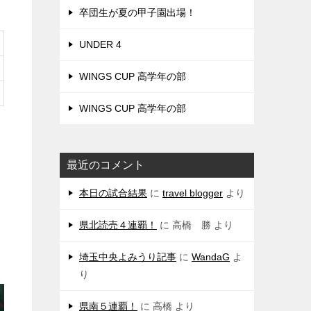
卒団生が夏の甲子園出場！
UNDER 4
WINGS CUP 高学年の部
WINGS CUP 高学年の部
最近のコメント
本日の試合結果
に
travel blogger
より
県北読売４連覇！
に
高橋 勝
より
埼玉中央よみうり記事
に
WandaG
よ
り
県南５連覇！
に
高橋
より