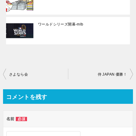
ワールドシリーズ開幕-mlb
投
さよなら会
侍 JAPAN 優勝！
稿
ナ
コメントを残す
ビ
ゲ
名前
必須
ー
シ