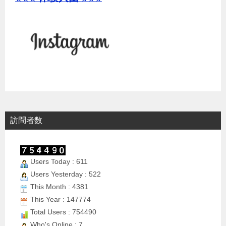
訪問者数
Users Today : 611
Users Yesterday : 522
This Month : 4381
This Year : 147774
Total Users : 754490
Who's Online : 7