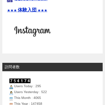
体験入団
★★★
★★★
訪問者数
Users Today : 295
Users Yesterday : 522
This Month : 4065
This Year : 147458