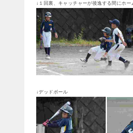
↓１回裏、キャッチャーが後逸する間にホー
↓デッドボール