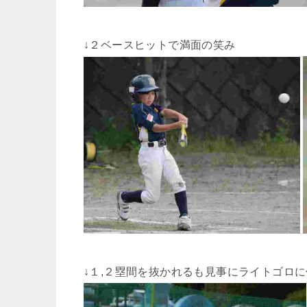
↓２ベースヒットで満面の笑み
↓１,２塁間を抜かれるも見事にライトゴロ