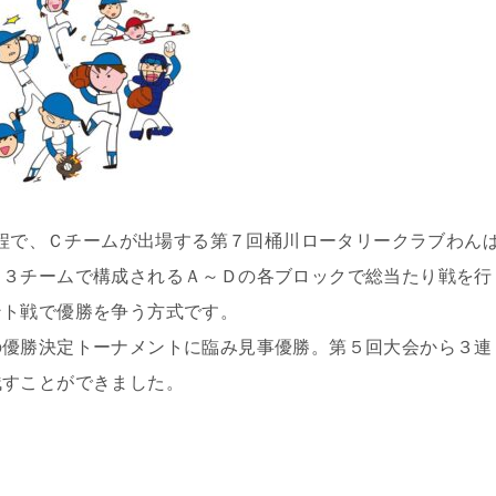
の日程で、Ｃチームが出場する第７回桶川ロータリークラブわん
、３チームで構成されるＡ～Ｄの各ブロックで総当たり戦を行
ント戦で優勝を争う方式です。
の優勝決定トーナメントに臨み見事優勝。第５回大会から３連
残すことができました。