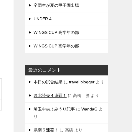
卒団生が夏の甲子園出場！
UNDER 4
WINGS CUP 高学年の部
WINGS CUP 高学年の部
最近のコメント
本日の試合結果
に
travel blogger
より
県北読売４連覇！
に
高橋 勝
より
埼玉中央よみうり記事
に
WandaG
よ
り
県南５連覇！
に
高橋
より