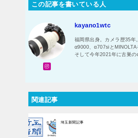
この記事を書いている人
kayano1wtc
福岡県出身。カメラ歴35年。 
α9000、α707siとMI
そして今年2021年に古巣の
関連記事
埼玉新聞記事