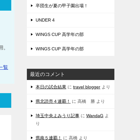
卒団生が夏の甲子園出場！
UNDER 4
WINGS CUP 高学年の部
。
使用。
WINGS CUP 高学年の部
一覧
最近のコメント
本日の試合結果
に
travel blogger
より
県北読売４連覇！
に
高橋 勝
より
埼玉中央よみうり記事
に
WandaG
よ
り
県南５連覇！
に
高橋
より