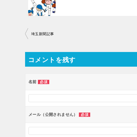
投
埼玉新聞記事
稿
ナ
コメントを残す
ビ
ゲ
ー
名前
必須
シ
ョ
ン
メール（公開されません）
必須