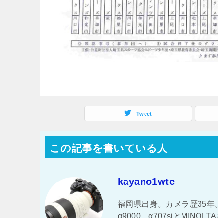
Tweet
この記事を書いている人
kayano1wtc
福岡県出身。カメラ歴35年。 
α9000、α707siとMI