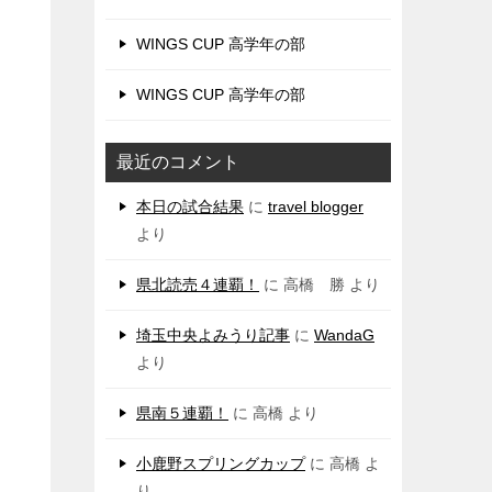
WINGS CUP 高学年の部
WINGS CUP 高学年の部
最近のコメント
本日の試合結果
に
travel blogger
より
県北読売４連覇！
に
高橋 勝
より
埼玉中央よみうり記事
に
WandaG
より
県南５連覇！
に
高橋
より
小鹿野スプリングカップ
に
高橋
よ
り